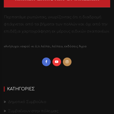
Περπατάμε ρωτώντας, γνωρίζοντας ότι η διαδρομή
φτιάχνεται από τα βήματα των πολλών και όχι από την
επιδέξια χαρτογράφηση εκ μέρους ειδικών σκαπανέων.
«Ανήσυχοι νεκροί -κι ό,τι λείπει, λείπει», εκδόσεις Άγρα
ΚΑΤΗΓΟΡΙΕΣ
Δημοτικό Συμβούλιο
Συμβαίνουν στην πόλη μας