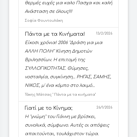
θερμές ευχές για καλο Πασχα και καλή
Ανάσταση σε όλους!!!
Σοφία Φουντουλάκη
Πάντα με τα Κινήματα!
13/2/2026
Είκοσι χρόνια! 2006 ''Δράση για μια
ΑΛΛΗ ΠΟΛΗ'' Κίνηση Δημοτών
Βριλησσίων. Η επιτομή της
ΣΥΛΛΟΓΙΚΟΤΗΤΑΣ. Θύμησες,
νοσταλγία, συγκίνηση... ΡΗΓΑΣ, ΣΑΜΗΣ,
ΝΙΚΟΣ, μ' ένα κόμπο στο λαιμό...
Τάκης Μάτσας '' Πάντα με τα κινήματα''
Γιατί με το Κίνημα;
26/1/2026
Η ''γνώμη'' του Γιάννη με βρίσκει,
συνολικά, σύμφωνο. Αυτές οι απόψεις
απαιτούνται, τουλάχιστον τώρα.