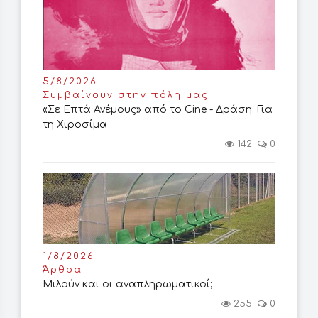
5/8/2026
Συμβαίνουν στην πόλη μας
«Σε Επτά Ανέμους» από το Cine - Δράση. Για
τη Χιροσίμα
142
0
1/8/2026
Άρθρα
Μιλούν και οι αναπληρωματικοί;
255
0