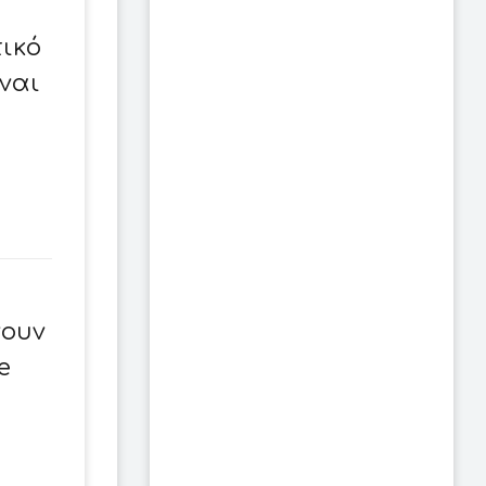
ικό
ναι
νουν
e