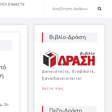
ΟΙΟΙ ΕΙΜΑΣΤΕ
Βιβλίο-Δράση
πό
Δανειστείτε, διαβάστε,
τη
ξαναδανειστείτε!
Δείτε πώς...
μ, 3ο
Πεζο-Δράση