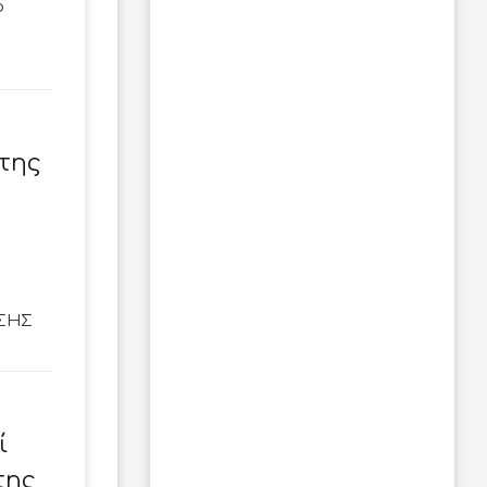
ο
 της
ΑΣΗΣ
ί
της