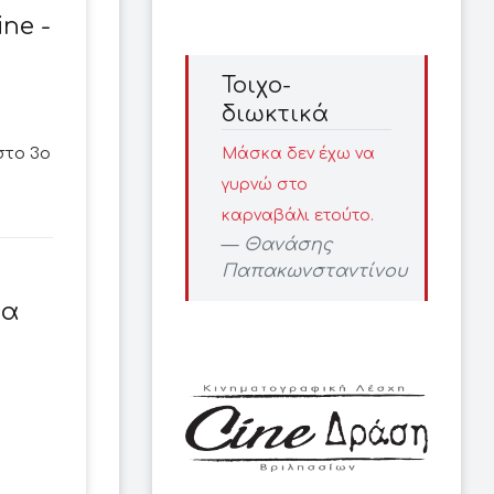
ne -
Τοιχο-
διωκτικά
στο 3ο
Μάσκα δεν έχω να
γυρνώ στο
καρναβάλι ετούτο.
Θανάσης
Παπακωνσταντίνου
τα