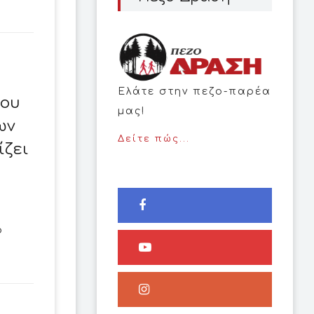
Ελάτε στην πεζο-παρέα
μου
μας!
ων
Δείτε πώς...
ίζει
ο