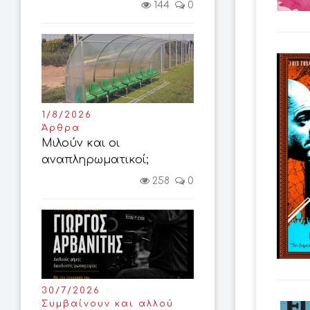
144
0
1/8/2026
Άρθρα
Μιλούν και οι
αναπληρωματικοί;
258
0
30/7/2026
Συμβαίνουν και αλλού