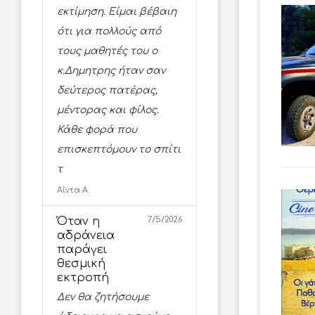
εκτίμηση. Είμαι βέβαιη
ότι για πολλούς από
τους μαθητές του ο
κ.Δημητρης ήταν σαν
δεύτερος πατέρας,
μέντορας και φίλος.
Κάθε φορά που
επισκεπτόμουν το σπίτι
τ
Αΐντα Α.
Όταν η
7/5/2026
αδράνεια
παράγει
θεσμική
εκτροπή
Δεν θα ζητήσουμε