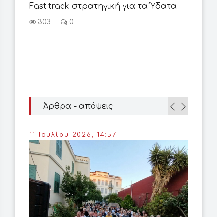
Fast track στρατηγική για τα Ύδατα
303
0
Άρθρα - απόψεις
11 Ιουλίου 2026, 14:57
23 