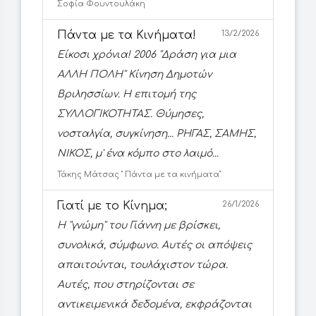
Σοφία Φουντουλάκη
Πάντα με τα Κινήματα!
13/2/2026
Είκοσι χρόνια! 2006 ''Δράση για μια
ΑΛΛΗ ΠΟΛΗ'' Κίνηση Δημοτών
Βριλησσίων. Η επιτομή της
ΣΥΛΛΟΓΙΚΟΤΗΤΑΣ. Θύμησες,
νοσταλγία, συγκίνηση... ΡΗΓΑΣ, ΣΑΜΗΣ,
ΝΙΚΟΣ, μ' ένα κόμπο στο λαιμό...
Τάκης Μάτσας '' Πάντα με τα κινήματα''
Γιατί με το Κίνημα;
26/1/2026
Η ''γνώμη'' του Γιάννη με βρίσκει,
συνολικά, σύμφωνο. Αυτές οι απόψεις
απαιτούνται, τουλάχιστον τώρα.
Αυτές, που στηρίζονται σε
αντικειμενικά δεδομένα, εκφράζονται