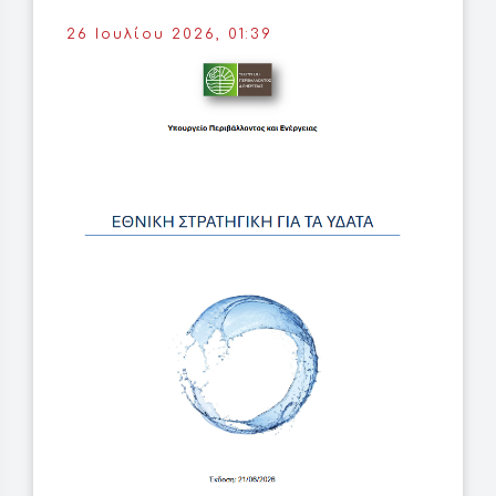
26 Ιουλίου 2026, 01:39
25 
Η Κ
νε
3