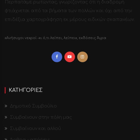
Περπατάμε ρωτώντας, γνωρίζοντας ότι η διαδρομή
φτιάχνεται από τα βήματα των πολλών και όχι από την
επιδέξια χαρτογράφηση εκ μέρους ειδικών σκαπανέων.
«Ανήσυχοι νεκροί -κι ό,τι λείπει, λείπει», εκδόσεις Άγρα
ΚΑΤΗΓΟΡΙΕΣ
Δημοτικό Συμβούλιο
Συμβαίνουν στην πόλη μας
Συμβαίνουν και αλλού
Άρθρα - απόψεις