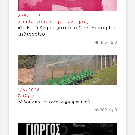
5/8/2026
Συμβαίνουν στην πόλη μας
«Σε Επτά Ανέμους» από το Cine - Δράση. Για
τη Χιροσίμα
195
0
1/8/2026
Άρθρα
Μιλούν και οι αναπληρωματικοί;
309
0