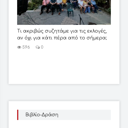
Τι ακριβώς συζητάμε για τις εκλογές,
Η κ
αν όχι για κάτι πέρα από το σήμερα;
και
περ
596
0
10
Βιβλίο-Δράση