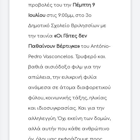
προβολές του την
Πέμπτη 9
Ιουλίου
στις 9:00μμ, στο 3ο
Δημοτικό Σχολείο Βριλησσίων με
την ταινία
«Οι Γάτες δεν
Παθαίνουν Βέρτιγκο»
του António-
Pedro Vasconcelos. Τρυφερό και
βαθιά αισιόδοξο φιλμ για την
απώλεια, την ειλικρινή φιλία
ανάμεσα σε άτομα διαφορετικού
φύλου, κοινωνικής τάξης, ηλικίας
και ιδιοσυγκρασίας. Και για την
αλληλεγγύη. Όχι εκείνη των δομών,
αλλά αυτήν που κάθε ανθρώπινο
όν, όλοι μας εκφράζουμε προς