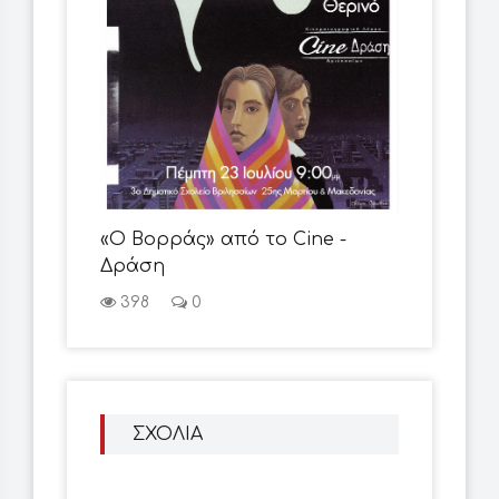
«Ο Βορράς» από το Cine -
Δράση
398
0
ΣΧΟΛΙΑ