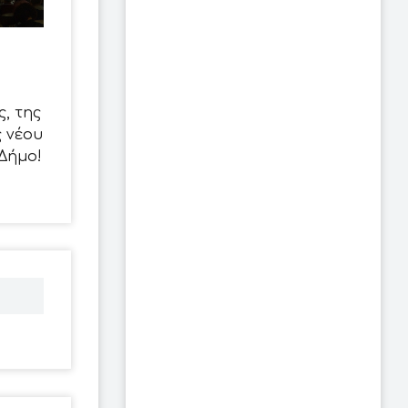
, της
 νέου
Δήμο!