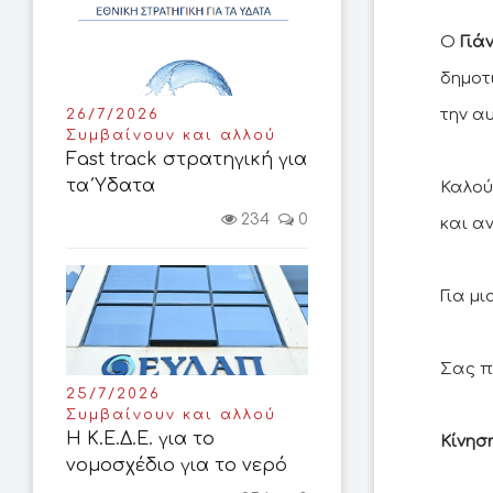
Ο
Γιά
δημοτ
την α
26/7/2026
Συμβαίνουν και αλλού
Fast track στρατηγική για
τα Ύδατα
Καλού
234
0
και α
Για μι
Σας π
25/7/2026
Συμβαίνουν και αλλού
Η Κ.Ε.Δ.Ε. για το
Κίνησ
νομοσχέδιο για το νερό