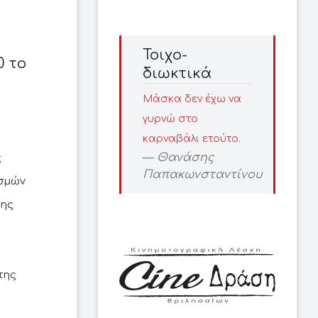
Τοιχο-
0 το
διωκτικά
Μάσκα δεν έχω να
γυρνώ στο
καρναβάλι ετούτο.
Θανάσης
ς
Παπακωνσταντίνου
ασμών
της
 της