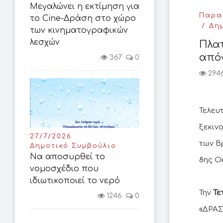
Μεγαλώνει η εκτίμηση για
Παρασ
το Cine-Δράση στο χώρο
Δη
των κινηματογραφικών
λεσχών
Πλατ
από
367
0
294
Τελευ
ξεκιν
27/7/2026
των Β
Δημοτικό Συμβούλιο
Να αποσυρθεί το
8ης Ο
νομοσχέδιο που
ιδιωτικοποιεί το νερό
Την
Τε
1246
0
«ΔΡΑΣ