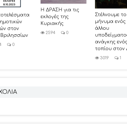
Η ΔΡΑΣΗ για τις
Στέλνουμε το
ποτελέσματα
εκλογές της
μήνυμα ενός
δημοτικών
Κυριακής
άλλου
ών στον
2594
0
υποδείγματος
 Βριλησσίων
ανάγκης ενός
4
0
τοπίου στον 
3019
1
ΧΟΛΙΑ