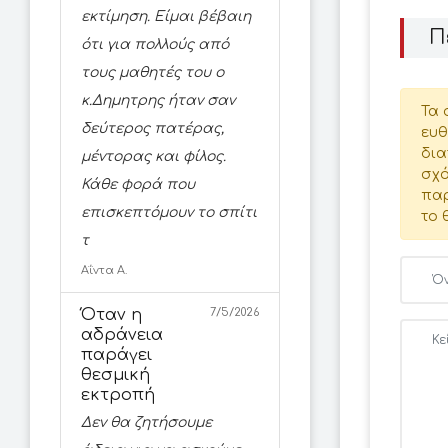
εκτίμηση. Είμαι βέβαιη
Π
ότι για πολλούς από
τους μαθητές του ο
κ.Δημητρης ήταν σαν
Τα 
δεύτερος πατέρας,
ευθ
δια
μέντορας και φίλος.
σχό
Κάθε φορά που
παρ
επισκεπτόμουν το σπίτι
το 
τ
Αΐντα Α.
Όταν η
7/5/2026
αδράνεια
παράγει
θεσμική
εκτροπή
Δεν θα ζητήσουμε