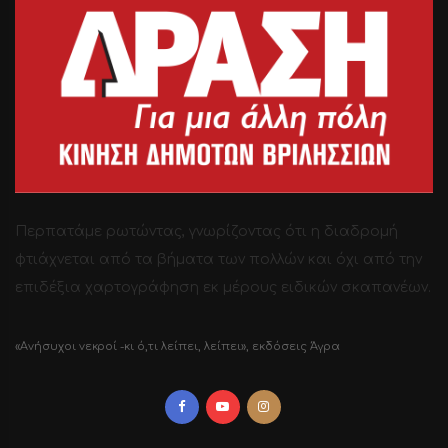
Περπατάμε ρωτώντας, γνωρίζοντας ότι η διαδρομή
φτιάχνεται από τα βήματα των πολλών και όχι από την
επιδέξια χαρτογράφηση εκ μέρους ειδικών σκαπανέων.
«Ανήσυχοι νεκροί -κι ό,τι λείπει, λείπει», εκδόσεις Άγρα