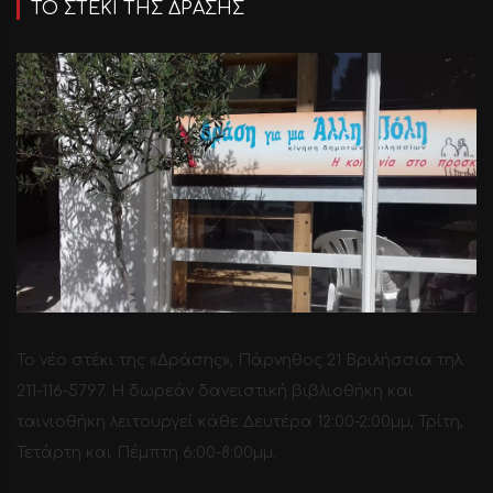
ΤΟ ΣΤΕΚΙ ΤΗΣ ΔΡΑΣΗΣ
Το νέο στέκι της «Δράσης», Πάρνηθος 21 Βριλήσσια τηλ.
211-116-5797. H δωρεάν δανειστική βιβλιοθήκη και
ταινιοθήκη λειτουργεί κάθε Δευτέρα 12:00-2:00μμ, Τρίτη,
Τετάρτη και Πέμπτη 6:00-8:00μμ.