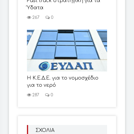
Fast track στρατηγική για τα
Ύδατα
267
0
Η Κ.Ε.Δ.Ε. για το νομοσχέδιο
για το νερό
287
0
ΣΧΟΛΙΑ