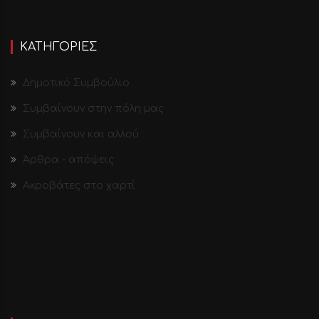
ΚΑΤΗΓΟΡΙΕΣ
Δημοτικό Συμβούλιο
Συμβαίνουν στην πόλη μας
Συμβαίνουν και αλλού
Άρθρα - απόψεις
Ακροβάτες στο χαρτί