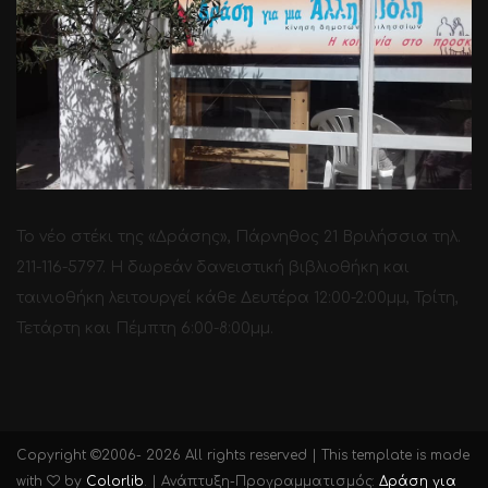
Το νέο στέκι της «Δράσης», Πάρνηθος 21 Βριλήσσια τηλ.
211-116-5797. H δωρεάν δανειστική βιβλιοθήκη και
ταινιοθήκη λειτουργεί κάθε Δευτέρα 12:00-2:00μμ, Τρίτη,
Τετάρτη και Πέμπτη 6:00-8:00μμ.
Copyright ©2006-
2026 All rights reserved | This template is made
with
by
Colorlib
.
| Ανάπτυξη-Προγραμματισμός:
Δράση για