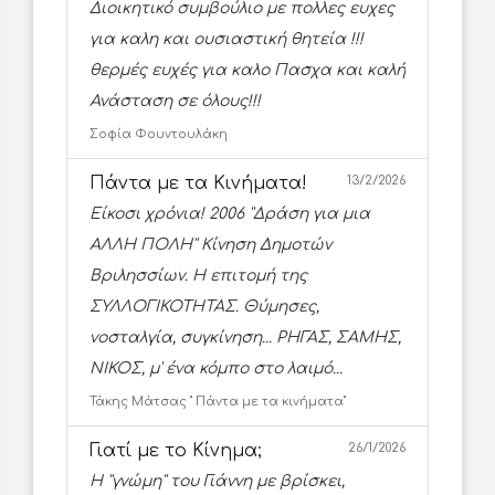
Διοικητικό συμβούλιο με πολλες ευχες
για καλη και ουσιαστική θητεία !!!
θερμές ευχές για καλο Πασχα και καλή
Ανάσταση σε όλους!!!
Σοφία Φουντουλάκη
Πάντα με τα Κινήματα!
13/2/2026
Είκοσι χρόνια! 2006 ''Δράση για μια
ΑΛΛΗ ΠΟΛΗ'' Κίνηση Δημοτών
Βριλησσίων. Η επιτομή της
ΣΥΛΛΟΓΙΚΟΤΗΤΑΣ. Θύμησες,
νοσταλγία, συγκίνηση... ΡΗΓΑΣ, ΣΑΜΗΣ,
ΝΙΚΟΣ, μ' ένα κόμπο στο λαιμό...
Τάκης Μάτσας '' Πάντα με τα κινήματα''
Γιατί με το Κίνημα;
26/1/2026
Η ''γνώμη'' του Γιάννη με βρίσκει,