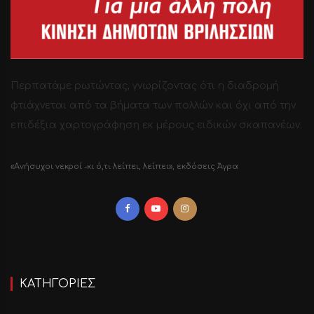
Περπατάμε ρωτώντας, γνωρίζοντας ότι η διαδρομή
φτιάχνεται από τα βήματα των πολλών και όχι από την
επιδέξια χαρτογράφηση εκ μέρους ειδικών σκαπανέων.
«Ανήσυχοι νεκροί -κι ό,τι λείπει, λείπει», εκδόσεις Άγρα
ΚΑΤΗΓΟΡΙΕΣ