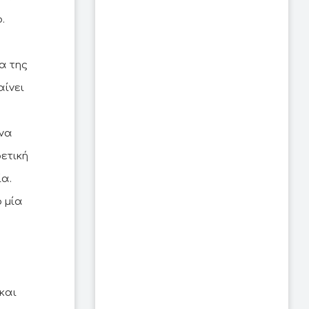
.
α της
αίνει
 να
ετική
α.
 μία
και