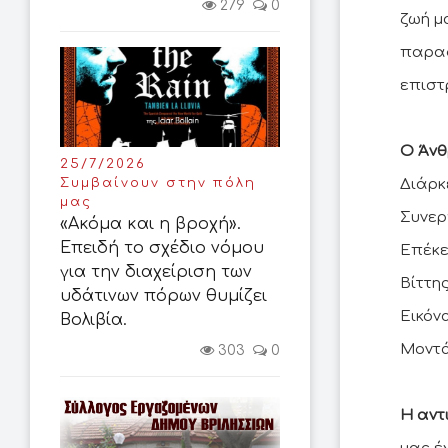
279
0
ζωή μ
παραφ
επιστ
Ο Άνθ
25/7/2026
Διάρκ
Συμβαίνουν στην πόλη
μας
Συνεργ
«Ακόμα και η βροχή».
Επειδή το σχέδιο νόμου
Επέκε
για την διαχείριση των
Βίττη
υδάτινων πόρων θυμίζει
Εικόν
Βολιβία.
Μοντά
303
0
Η αντ