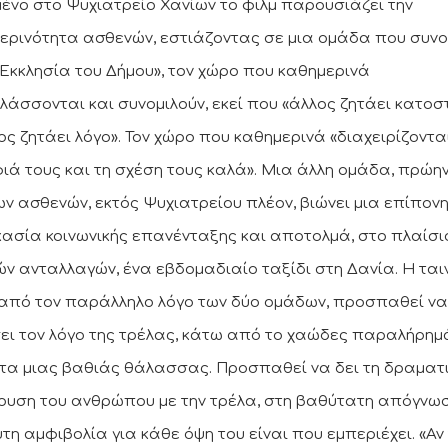
μένο στο Ψυχιατρείο Χανίων το φιλμ παρουσιάζει την
ερινότητα ασθενών, εστιάζοντας σε μια ομάδα που συνο
«Εκκλησία του Δήμου», τον χώρο που καθημερινά
λάσσονται και συνομιλούν, εκεί που «άλλος ζητάει κατοσ
λος ζητάει λόγο». Τον χώρο που καθημερινά «διαχειρίζοντα
ιά τους και τη σχέση τους καλά». Μια άλλη ομάδα, πρώη
ων ασθενών, εκτός Ψυχιατρείου πλέον, βιώνει μια επίπον
κασία κοινωνικής επανένταξης και αποτολμά, στο πλαίσι
ών ανταλλαγών, ένα εβδομαδιαίο ταξίδι στη Δανία. Η ταιν
από τον παράλληλο λόγο των δύο ομάδων, προσπαθεί να
ει τον λόγο της τρέλας, κάτω από το χαώδες παραλήρημά
τα μιας βαθιάς θάλασσας. Προσπαθεί να δει τη δραματ
ουση του ανθρώπου με την τρέλα, στη βαθύτατη απόγνωσ
τη αμφιβολία για κάθε όψη του είναι που εμπεριέχει. «Αν