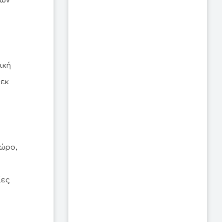
μών
ική
 εκ
ώρο,
ίες