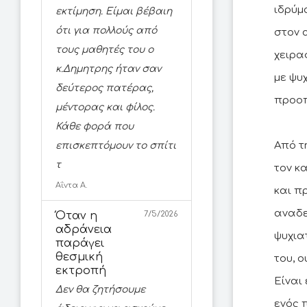
ιδρύμ
εκτίμηση. Είμαι βέβαιη
ότι για πολλούς από
στον 
τους μαθητές του ο
χειρα
κ.Δημητρης ήταν σαν
με ψυ
δεύτερος πατέρας,
προοπ
μέντορας και φίλος.
Κάθε φορά που
Από τ
επισκεπτόμουν το σπίτι
τ
τον κ
Αΐντα Α.
και π
αναδε
Όταν η
7/5/2026
αδράνεια
ψυχια
παράγει
θεσμική
του, ο
εκτροπή
Είναι
Δεν θα ζητήσουμε
ενός 