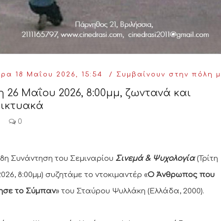
ρα 18 Μαΐου 2026, 15:54
Συμβαίνουν στην πόλη 
η 26 Μαΐου 2026, 8:00μμ, ζωντανά και
δικτυακά
0
28η Συνάντηση του Σεμιναρίου
Σινεμά & Ψυχολογία
(Τρίτη
026, 8:00μμ) συζητάμε το ντοκιμαντέρ «
Ο Άνθρωπος που
ησε το Σύμπαν
» του Σταύρου Ψυλλάκη (Ελλάδα, 2000).