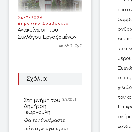
μας έ
του α
24/7/2026
βαρβα
Δημοτικό Συμβούλιο
ανθρω
Ανακοίνωση του
Συλλόγου Εργαζομένων
συμπτ
350
0
κατηγ
μέρου
Ξεχνώ
αφαιρ
Σχόλια
χιλιά
τον κο
Στη μνήμη του
3/6/2026
Δημήτρη
Επικρ
Γεωργουλή
ακόμη
Θα τον θυμόμαστε
«ανθρ
πάντα με αγάπη και