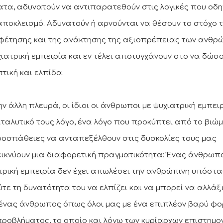
ατα, αδυνατούν να αντιπαρατεθούν στις λογικές που οδη
αποκλεισμό. Αδυνατούν ή αρνούνται να θέσουν το στόχο 
φέτησης και της ανάκτησης της αξιοπρέπειας των ανθ
χιατρική εμπειρία και εν τέλει αποτυγχάνουν στο να δώσ
τική και ελπίδα.
ην άλλη πλευρά, οι ίδιοι οι άνθρωποι με ψυχιατρική εμπει
αταλυτικό τους λόγο, ένα λόγο που προκύπτει από το βιώ
ροσπάθειες να ανταπεξέλθουν στις δυσκολίες τους μας
ικνύουν μια διαφορετική πραγματικότητα: Ένας άνθρωπ
τρική εμπειρία δεν έχει απωλέσει την ανθρώπινη υπόστ
ύτε τη δυνατότητα του να ελπίζει και να μπορεί να αλλάξε
 ένας άνθρωπος όπως όλοι μας με ένα επιπλέον βαρύ φο
προβλήματος, το οποίο και λόγω των κυρίαρχων επιστημο