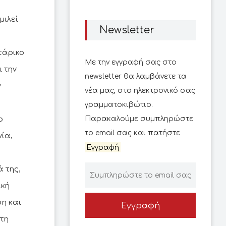
μιλεί
Newsletter
τάρικο
Με την εγγραφή σας στο
ι την
newsletter θα λαμβάνετε τα
ν
νέα μας, στο ηλεκτρονικό σας
η
γραμματοκιβώτιο.
ο
Παρακαλούμε συμπληρώστε
το email σας και πατήστε
ία,
Εγγραφή
 της,
ική
η και
Εγγραφή
 τη