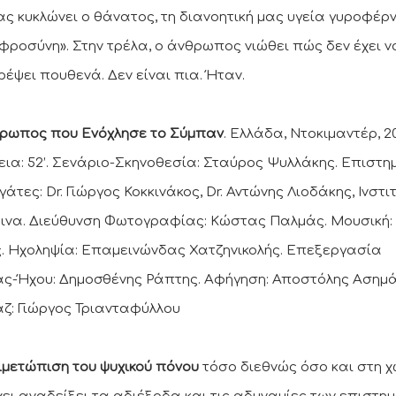
ας κυκλώνει ο θάνατος, τη διανοητική μας υγεία γυροφέρν
ροσύνη». Στην τρέλα, ο άνθρωπος νιώθει πώς δεν έχει ν
ρέψει πουθενά. Δεν είναι πια. Ήταν.
ρωπος που Ενόχλησε το Σύμπαν
. Ελλάδα, Ντοκιμαντέρ, 2
εια: 52’. Σενάριο-Σκηνοθεσία: Σταύρος Ψυλλάκης. Επιστημ
άτες: Dr. Γιώργος Κοκκινάκος, Dr. Αντώνης Λιοδάκης, Ινστι
ινα. Διεύθυνση Φωτογραφίας: Κώστας Παλμάς. Μουσική: 
ς. Ηχοληψία: Επαμεινώνδας Χατζηνικολής. Επεξεργασία
ας-Ήχου: Δημοσθένης Ράπτης. Αφήγηση: Αποστόλης Ασημά
ζ: Γιώργος Τριανταφύλλου
ιμετώπιση του ψυχικού πόνου
τόσο διεθνώς όσο και στη 