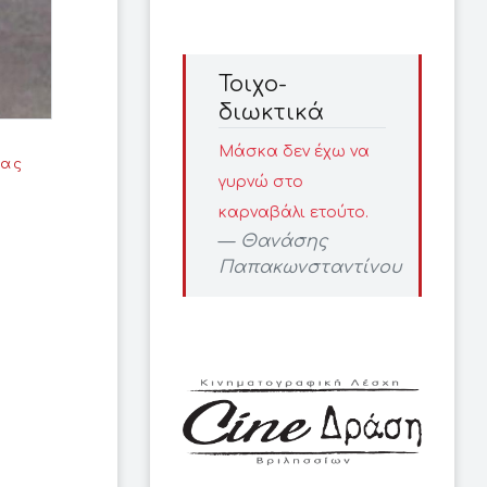
Τοιχο-
διωκτικά
Μάσκα δεν έχω να
μας
γυρνώ στο
καρναβάλι ετούτο.
Θανάσης
Παπακωνσταντίνου