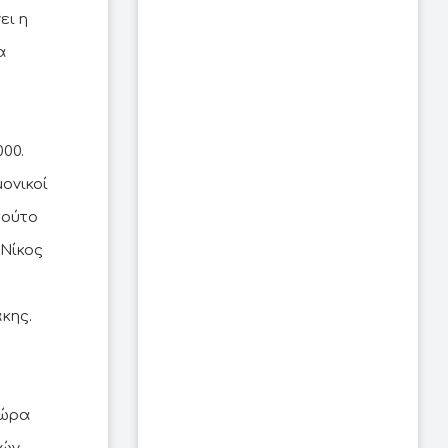
ει η
α
000.
ονικοί
τούτο
Νίκος
κης.
χώρα