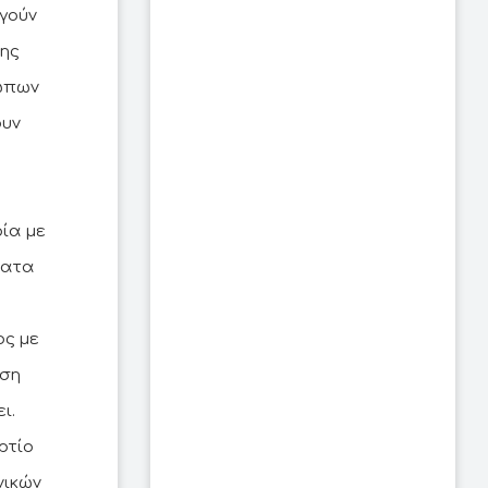
γούν
της
ρώπων
ουν
ρία με
ματα
ος με
αση
ι.
ρτίο
νικών