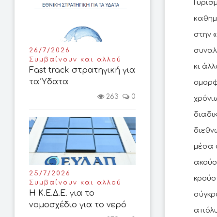
Γυρισ
καθημ
στην 
συναλ
26/7/2026
Συμβαίνουν και αλλού
κι άλ
Fast track στρατηγική για
τα Ύδατα
ομορφ
263
0
χρόνι
διαδι
διεθν
μέσα 
ακούσ
25/7/2026
κρούσ
Συμβαίνουν και αλλού
Η Κ.Ε.Δ.Ε. για το
σύγκρ
νομοσχέδιο για το νερό
απόλυ