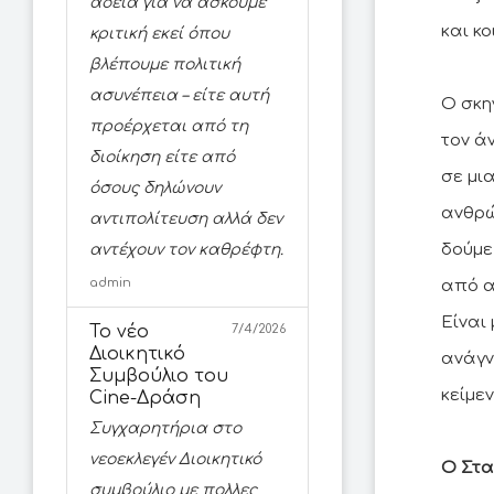
άδεια για να ασκούμε
και κ
κριτική εκεί όπου
βλέπουμε πολιτική
ασυνέπεια – είτε αυτή
Ο σκη
προέρχεται από τη
τον ά
διοίκηση είτε από
σε μι
όσους δηλώνουν
ανθρώ
αντιπολίτευση αλλά δεν
δούμε
αντέχουν τον καθρέφτη.
admin
από α
Είναι
Το νέο
7/4/2026
Διοικητικό
ανάγν
Συμβούλιο του
κείμε
Cine-Δράση
Συγχαρητήρια στο
νεοεκλεγέν Διοικητικό
Ο Στα
συμβούλιο με πολλες