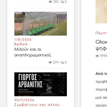
155
0
Πέμπτ
1/8/2026
Ολο
Άρθρα
ψηφ
Μιλούν και οι
αναπληρωματικοί;
199
274
0
Από τ
προβλ
πλατφ
μια α
30/7/2026
Συμβαίνουν και αλλού
οργαν