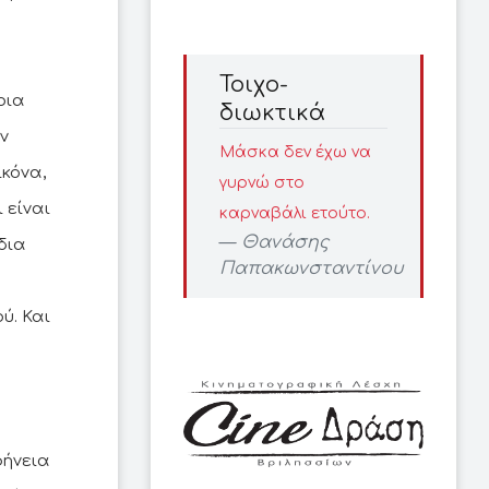
Τοιχο-
οια
διωκτικά
ν
Μάσκα δεν έχω να
κόνα,
γυρνώ στο
 είναι
καρναβάλι ετούτο.
Θανάσης
δια
Παπακωνσταντίνου
α
ύ. Και
φήνεια