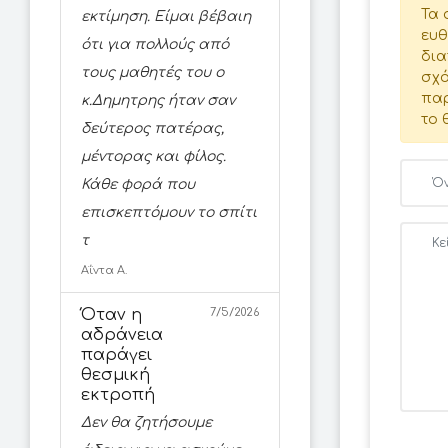
Τα 
εκτίμηση. Είμαι βέβαιη
ευθ
ότι για πολλούς από
δια
τους μαθητές του ο
σχό
παρ
κ.Δημητρης ήταν σαν
το 
δεύτερος πατέρας,
μέντορας και φίλος.
Κάθε φορά που
επισκεπτόμουν το σπίτι
τ
Αΐντα Α.
Όταν η
7/5/2026
αδράνεια
παράγει
θεσμική
εκτροπή
Δεν θα ζητήσουμε