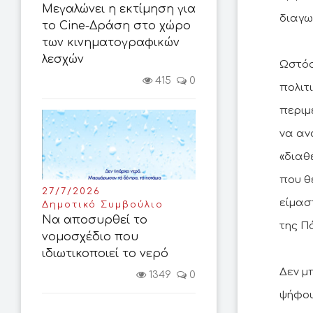
Μεγαλώνει η εκτίμηση για
διαγω
το Cine-Δράση στο χώρο
των κινηματογραφικών
λεσχών
Ωστόσ
415
0
πολιτ
περιμ
να αν
«διαθ
που θ
27/7/2026
είμασ
Δημοτικό Συμβούλιο
Να αποσυρθεί το
της Π
νομοσχέδιο που
ιδιωτικοποιεί το νερό
Δεν μ
1349
0
ψήφου