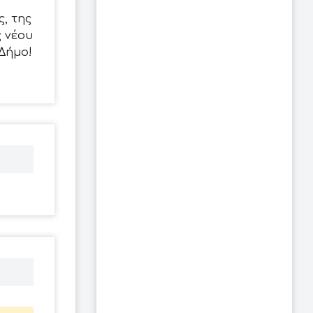
, της
 νέου
Δήμο!