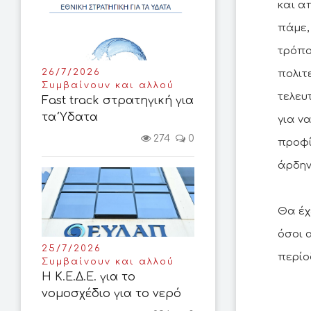
και α
πάμε, 
τρόπο 
26/7/2026
πολιτε
Συμβαίνουν και αλλού
τελευ
Fast track στρατηγική για
τα Ύδατα
για ν
274
0
προφί
άρδην 
Θα έχ
όσοι 
25/7/2026
περίο
Συμβαίνουν και αλλού
Η Κ.Ε.Δ.Ε. για το
νομοσχέδιο για το νερό