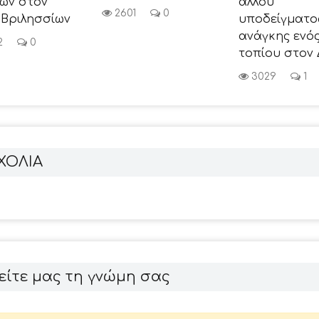
άλλου
ών στον
2601
0
υποδείγματος
 Βριλησσίων
ανάγκης ενός
2
0
τοπίου στον 
3029
1
ΧΟΛΙΑ
είτε μας τη γνώμη σας