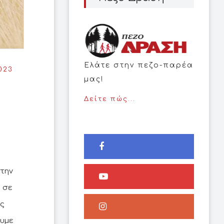
Ελάτε στην πεζο-παρέα
023
μας!
Δείτε πώς...
στην
 σε
ας
ουμε